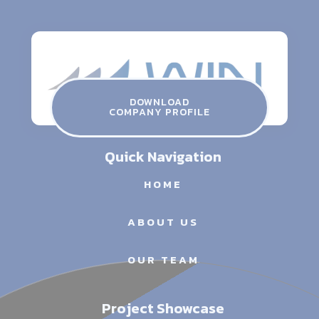
winconsulting.gr
ATHENS THESSALONIKI SERRES
Contact Us
DOWNLOAD
COMPANY PROFILE
info@winconsulting.gr
Quick Navigation
HOME
ABOUT US
OUR TEAM
Project Showcase