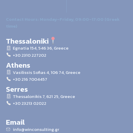
Contact Hours: Monday–Friday, 09:00–17:00 (Greek
time)
Thessaloniki
Egnatia 154, 546 36, Greece
+30 2310 227202
Athens
Vasilissis Sofias 4, 106 74, Greece
+30 216 7004457
Serres
Thessalonikis 7, 621 25, Greece
+30 23213 02022
Email
info@winconsulting.gr