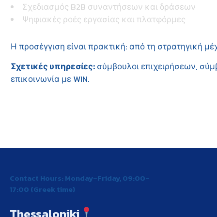
Σχεδιασμός B2B συναντήσεων και δράσεων
Ψηφιακές ροές εργασίας και πλατφόρμες
Η προσέγγιση είναι πρακτική: από τη στρατηγική μέ
Σχετικές υπηρεσίες:
σύμβουλοι επιχειρήσεων
,
σύμ
επικοινωνία με WIN
.
Contact Hours: Monday–Friday, 09:00–
17:00 (Greek time)
Thessaloniki